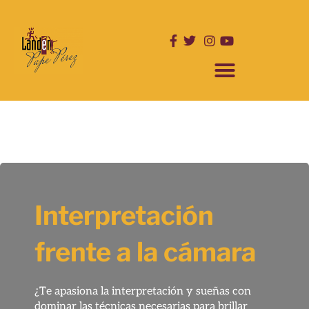
Ir
al
contenido
ESCUELA DE INTERPRETACIÓN
NUESTRAS PRODUCCIONES
Interpretación
frente a la cámara
¿Te apasiona la interpretación y sueñas con
dominar las técnicas necesarias para brillar