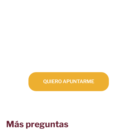
Este curso es el primer paso para tu carrera en la
interpretación audiovisual. A lo largo de nuestras
clases, aprenderás a conectar con tu personaje de
manera profunda y natural. La interpretación frente
a la cámara es una habilidad que se cultiva con la
práctica y la dedicación, y nosotros te
proporcionamos las herramientas adecuadas para
lograrlo.
QUIERO APUNTARME
Más preguntas