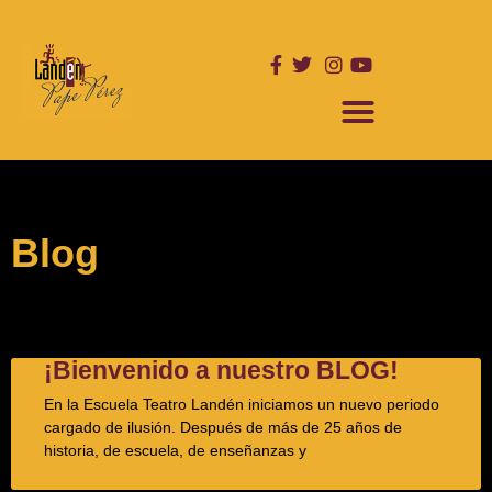
Ir
al
contenido
ESCUELA DE INTERPRETACIÓN
NUESTRAS PRODUCCIONES
Blog
¡Bienvenido a nuestro BLOG!
En la Escuela Teatro Landén iniciamos un nuevo periodo
cargado de ilusión. Después de más de 25 años de
historia, de escuela, de enseñanzas y